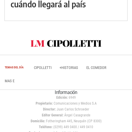
cuándo llegará al país
CIPOLLETTI
+HISTORIAS
EL COMEDOR
TEMAS DEL DÍA
MAS E
Información
Edición:
6949
Propietario:
Comunicaciones y Medios S.A
Director:
Juan Carlos Schroeder
Editor General:
Ángel Casagrande
Domicilio:
Fotheringham 445, Neuquén (CP 8300)
Teléfono:
(0299) 449 0400 / 449 0410