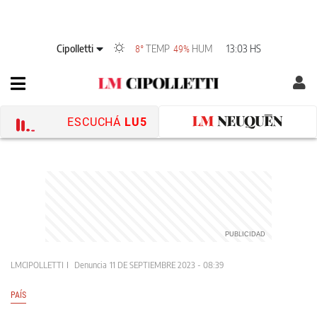
Cipolletti
TEMP
HUM
13:03 HS
8°
49%
ESCUCHÁ
LU5
LMCIPOLLETTI
Denuncia
11 DE SEPTIEMBRE 2023 - 08:39
PAÍS