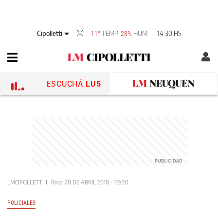
Cipolletti
TEMP
HUM
14:30 HS
11°
28%
ESCUCHÁ
LU5
LMCIPOLLETTI
Roca
28 DE ABRIL 2018 - 09:20
POLICIALES