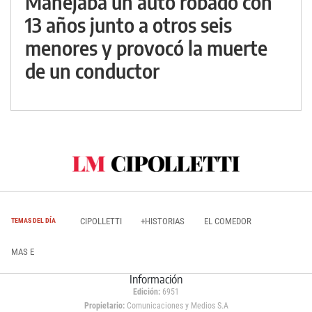
Manejaba un auto robado con
13 años junto a otros seis
menores y provocó la muerte
de un conductor
CIPOLLETTI
+HISTORIAS
EL COMEDOR
TEMAS DEL DÍA
MAS E
Información
Edición:
6951
Propietario:
Comunicaciones y Medios S.A