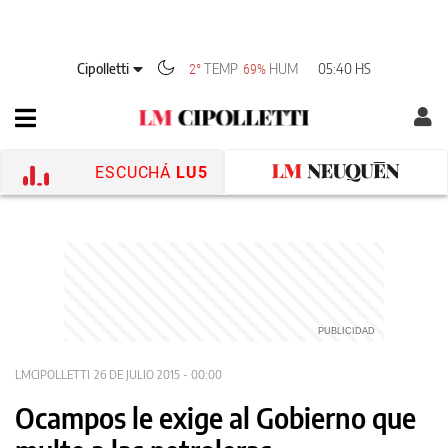
Cipolletti
TEMP
HUM
05:40 HS
2°
69%
ESCUCHÁ
LU5
LMCIPOLLETTI
26 DE JULIO 2015 - 00:00
Ocampos le exige al Gobierno que