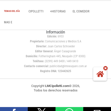
CIPOLLETTI
+HISTORIAS
EL COMEDOR
TEMAS DEL DÍA
MAS E
Información
Edición:
6953
Propietario:
Comunicaciones y Medios S.A
Director:
Juan Carlos Schroeder
Editor General:
Ángel Casagrande
Domicilio:
Fotheringham 445, Neuquén (CP 8300)
Teléfono:
(0299) 449 0400 / 449 0410
Contacto comercial:
publicidad@lmneuquen.com.ar
Registro DNA: 123442625
Copyright
LMCipolletti.com
© 2026,
Todos los derechos reservados