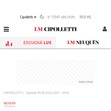
Cipolletti
TEMP
HUM
19:51 HS
9°
49%
ESCUCHÁ
LU5
LMCIPOLLETTI
Flybondi
09 DE JULIO 2025 - 09:02
NEUQUÉN