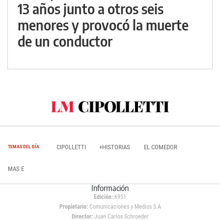
13 años junto a otros seis
menores y provocó la muerte
de un conductor
CIPOLLETTI
+HISTORIAS
EL COMEDOR
TEMAS DEL DÍA
MAS E
Información
Edición:
6951
Propietario:
Comunicaciones y Medios S.A
Director:
Juan Carlos Schroeder