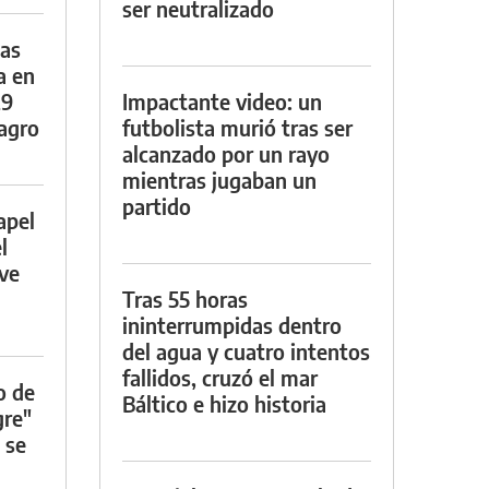
ser neutralizado
das
a en
29
Impactante video: un
lagro
futbolista murió tras ser
alcanzado por un rayo
mientras jugaban un
partido
apel
l
rve
Tras 55 horas
ininterrumpidas dentro
del agua y cuatro intentos
fallidos, cruzó el mar
o de
Báltico e hizo historia
gre"
 se