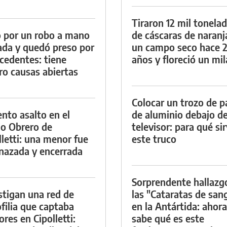
Tiraron 12 mil tonela
 por un robo a mano
de cáscaras de naranj
da y quedó preso por
un campo seco hace 
cedentes: tiene
años y floreció un mi
ro causas abiertas
Colocar un trozo de p
ento asalto en el
de aluminio debajo de
io Obrero de
televisor: para qué si
lletti: una menor fue
este truco
azada y encerrada
Sorprendente hallazg
stigan una red de
las "Cataratas de san
filia que captaba
en la Antártida: ahora
res en Cipolletti:
sabe qué es este