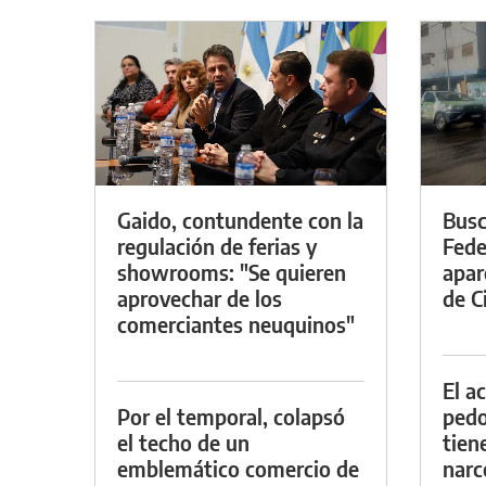
Gaido, contundente con la
Busc
regulación de ferias y
Fede
showrooms: "Se quieren
apar
aprovechar de los
de Ci
comerciantes neuquinos"
El a
Por el temporal, colapsó
pedof
el techo de un
tien
emblemático comercio de
narc