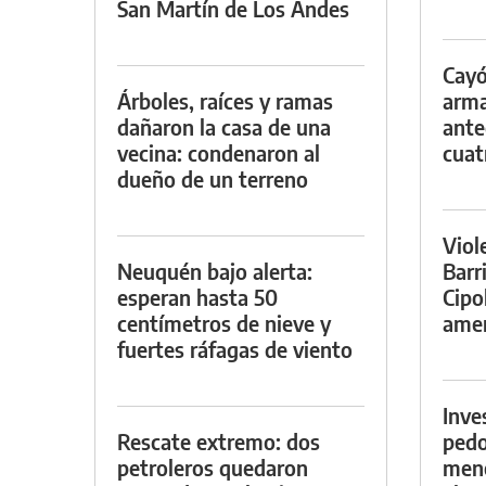
San Martín de Los Andes
Cayó
Árboles, raíces y ramas
arma
dañaron la casa de una
ante
vecina: condenaron al
cuat
dueño de un terreno
Viol
Neuquén bajo alerta:
Barr
esperan hasta 50
Cipo
centímetros de nieve y
amen
fuertes ráfagas de viento
Inve
Rescate extremo: dos
pedo
petroleros quedaron
meno