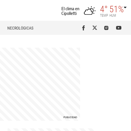
4°
51%
El clima en
Cipolletti
TEMP
HUM
NECROLÓGICAS