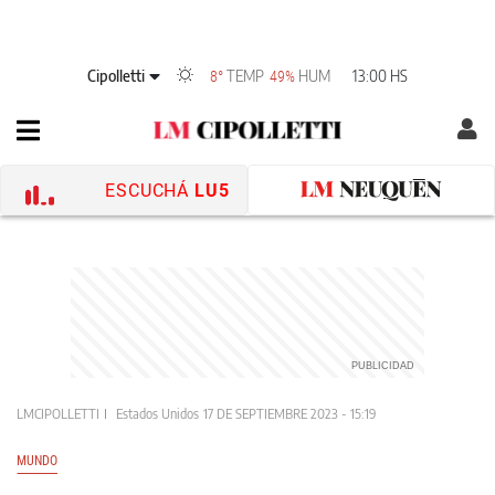
Cipolletti
TEMP
HUM
13:00 HS
8°
49%
ESCUCHÁ
LU5
LMCIPOLLETTI
Estados Unidos
17 DE SEPTIEMBRE 2023 - 15:19
MUNDO