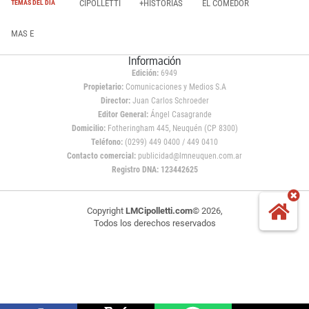
CIPOLLETTI
+HISTORIAS
EL COMEDOR
TEMAS DEL DÍA
MAS E
Información
Edición:
6949
Propietario:
Comunicaciones y Medios S.A
Director:
Juan Carlos Schroeder
Editor General:
Ángel Casagrande
Domicilio:
Fotheringham 445, Neuquén (CP 8300)
Teléfono:
(0299) 449 0400 / 449 0410
Contacto comercial:
publicidad@lmneuquen.com.ar
Registro DNA: 123442625
Copyright
LMCipolletti.com
© 2026,
Todos los derechos reservados