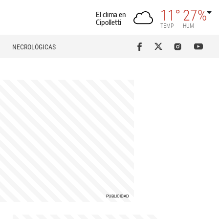
11°
27%
El clima en
Cipolletti
TEMP
HUM
NECROLÓGICAS