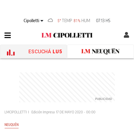
Cipolletti
TEMP
HUM
07:13 HS
5°
81%
ESCUCHÁ
LU5
LMCIPOLLETTI
Edición Impresa
17 DE MAYO 2020 - 00:00
NEUQUÉN