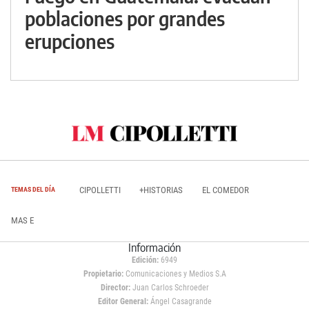
poblaciones por grandes
erupciones
CIPOLLETTI
+HISTORIAS
EL COMEDOR
TEMAS DEL DÍA
MAS E
Información
Edición:
6949
Propietario:
Comunicaciones y Medios S.A
Director:
Juan Carlos Schroeder
Editor General:
Ángel Casagrande