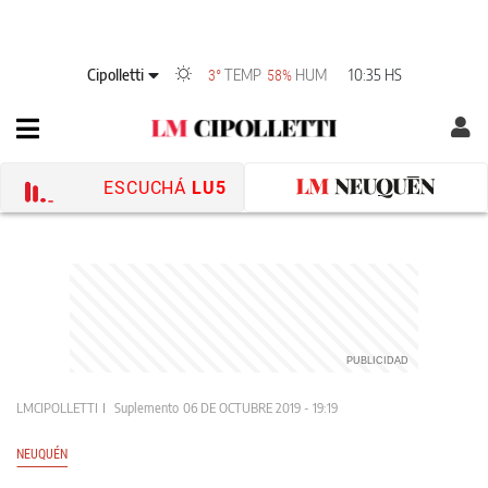
Cipolletti
TEMP
HUM
10:35 HS
3°
58%
ESCUCHÁ
LU5
LMCIPOLLETTI
Suplemento
06 DE OCTUBRE 2019 - 19:19
NEUQUÉN