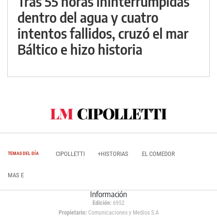
Tras 55 horas ininterrumpidas
dentro del agua y cuatro
intentos fallidos, cruzó el mar
Báltico e hizo historia
CIPOLLETTI
+HISTORIAS
EL COMEDOR
TEMAS DEL DÍA
MAS E
Información
Edición:
6952
Propietario:
Comunicaciones y Medios S.A