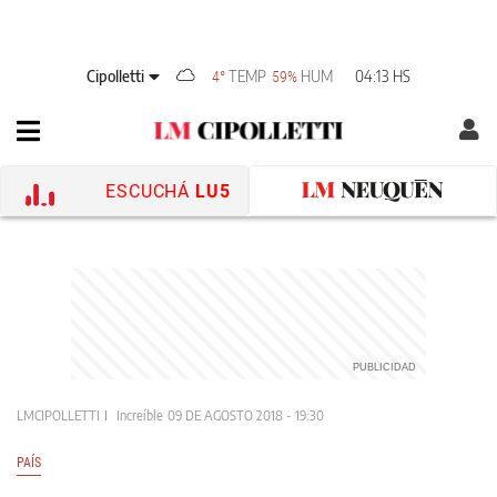
Cipolletti
TEMP
HUM
04:13 HS
4°
59%
ESCUCHÁ
LU5
LMCIPOLLETTI
Increíble
09 DE AGOSTO 2018 - 19:30
PAÍS