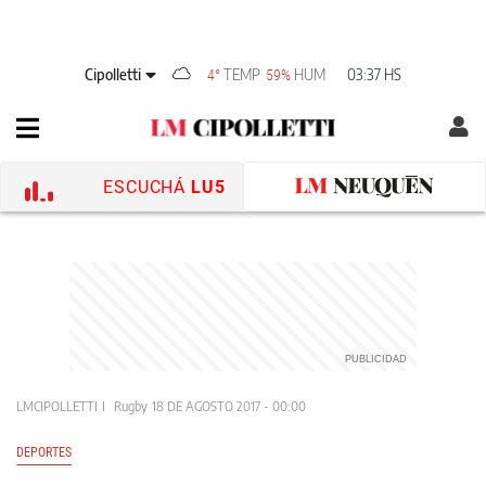
Cipolletti
TEMP
HUM
03:37 HS
4°
59%
ESCUCHÁ
LU5
LMCIPOLLETTI
Rugby
18 DE AGOSTO 2017 - 00:00
DEPORTES