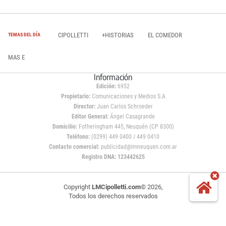
CIPOLLETTI
+HISTORIAS
EL COMEDOR
TEMAS DEL DÍA
MAS E
Información
Edición:
6952
Propietario:
Comunicaciones y Medios S.A
Director:
Juan Carlos Schroeder
Editor General:
Ángel Casagrande
Domicilio:
Fotheringham 445, Neuquén (CP 8300)
Teléfono:
(0299) 449 0400 / 449 0410
Contacto comercial:
publicidad@lmneuquen.com.ar
Registro DNA: 123442625
Copyright
LMCipolletti.com
© 2026,
Todos los derechos reservados