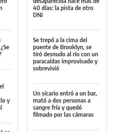
ero
desaparecida hace más de
n
40 días: la pista de otro
DNI
e
Se trepó a la cima del
 ¿Se
puente de Brooklyn, se
?
tiró desnudo al río con un
paracaídas improvisado y
sobrevivió
el
:
Un sicario entró a un bar,
lo y
mató a dos personas a
l
sangre fría y quedó
filmado por las cámaras