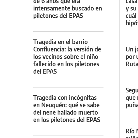
de 6 años que era
casa
intensamente buscado en
y su
piletones del EPAS
cuál 
hipó
Tragedia en el barrio
Confluencia: la versión de
Un j
los vecinos sobre el niño
por 
fallecido en los piletones
Ruta
del EPAS
Segu
Tragedia con incógnitas
que 
en Neuquén: qué se sabe
puña
del nene hallado muerto
en los piletones del EPAS
Río 