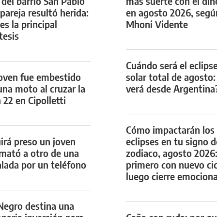
 del barrio San Pablo
más suerte con el din
 pareja resultó herida:
en agosto 2026, segú
es la principal
Mhoni Vidente
tesis
Cuándo será el eclips
oven fue embestido
solar total de agosto:
una moto al cruzar la
verá desde Argentina
 22 en Cipolletti
Cómo impactarán los
irá preso un joven
eclipses en tu signo d
mató a otro de una
zodiaco, agosto 2026
lada por un teléfono
primero con nuevo cic
luego cierre emociona
Negro destina una