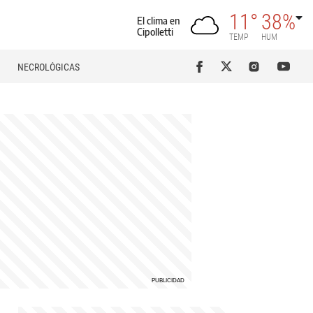
11°
38%
El clima en
Cipolletti
TEMP
HUM
NECROLÓGICAS