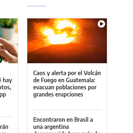
Caos y alerta por el Volcán
é hay
de Fuego en Guatemala:
otos,
evacuan poblaciones por
App
grandes erupciones
Encontraron en Brasil a
drán
una argentina