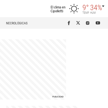
9°
34%
El clima en
Cipolletti
TEMP
HUM
NECROLÓGICAS