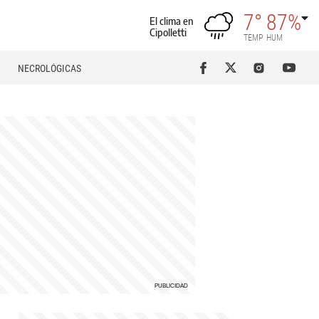
7°
87%
El clima en
Cipolletti
TEMP
HUM
NECROLÓGICAS