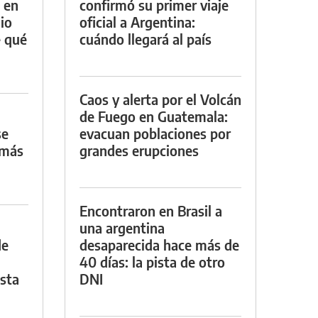
 en
confirmó su primer viaje
io
oficial a Argentina:
e qué
cuándo llegará al país
Caos y alerta por el Volcán
de Fuego en Guatemala:
se
evacuan poblaciones por
 más
grandes erupciones
Encontraron en Brasil a
una argentina
de
desaparecida hace más de
40 días: la pista de otro
asta
DNI