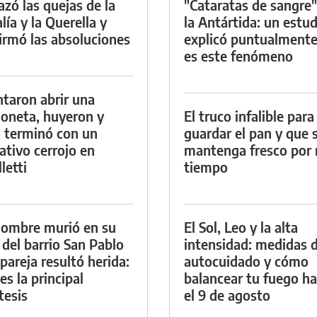
azó las quejas de la
"Cataratas de sangre"
lía y la Querella y
la Antártida: un estud
irmó las absoluciones
explicó puntualment
es este fenómeno
ntaron abrir una
oneta, huyeron y
El truco infalible para
 terminó con un
guardar el pan y que 
ativo cerrojo en
mantenga fresco por
letti
tiempo
ombre murió en su
El Sol, Leo y la alta
 del barrio San Pablo
intensidad: medidas 
 pareja resultó herida:
autocuidado y cómo
es la principal
balancear tu fuego h
tesis
el 9 de agosto