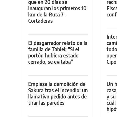
que en 20 días se
rech
inauguran los primeros 10
Fisca
km de la Ruta 7 -
conf
Cortaderas
Inte
El desgarrador relato de la
cami
familia de Tahiel: "Si el
todo
portón hubiera estado
oper
cerrado, se evitaba"
Cipol
Empieza la demolición de
Un h
Sakura tras el incendio: un
casa
llamativo pedido antes de
y su
tirar las paredes
cuál 
hipó