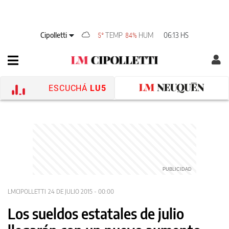
Cipolletti
TEMP
HUM
06:13 HS
5°
84%
ESCUCHÁ
LU5
LMCIPOLLETTI
24 DE JULIO 2015 - 00:00
Los sueldos estatales de julio