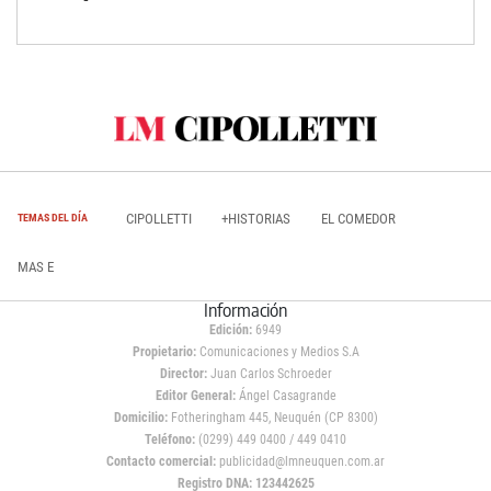
CIPOLLETTI
+HISTORIAS
EL COMEDOR
TEMAS DEL DÍA
MAS E
Información
Edición:
6949
Propietario:
Comunicaciones y Medios S.A
Director:
Juan Carlos Schroeder
Editor General:
Ángel Casagrande
Domicilio:
Fotheringham 445, Neuquén (CP 8300)
Teléfono:
(0299) 449 0400 / 449 0410
Contacto comercial:
publicidad@lmneuquen.com.ar
Registro DNA: 123442625