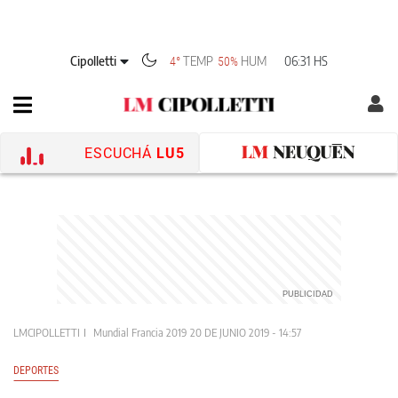
Cipolletti
TEMP
HUM
06:31 HS
4°
50%
ESCUCHÁ
LU5
LMCIPOLLETTI
Mundial Francia 2019
20 DE JUNIO 2019 - 14:57
DEPORTES