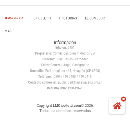
CIPOLLETTI
+HISTORIAS
EL COMEDOR
TEMAS DEL DÍA
MAS E
Información
Edición:
6951
Propietario:
Comunicaciones y Medios S.A
Director:
Juan Carlos Schroeder
Editor General:
Ángel Casagrande
Domicilio:
Fotheringham 445, Neuquén (CP 8300)
Teléfono:
(0299) 449 0400 / 449 0410
Contacto comercial:
publicidad@lmneuquen.com.ar
Registro DNA: 123442625
Copyright
LMCipolletti.com
© 2026,
Todos los derechos reservados