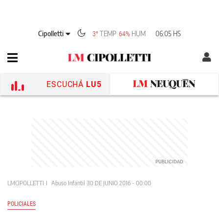
Cipolletti
TEMP
HUM
06:05 HS
3°
64%
ESCUCHÁ
LU5
LMCIPOLLETTI
Abuso Infantil
30 DE JUNIO 2016 - 00:00
POLICIALES