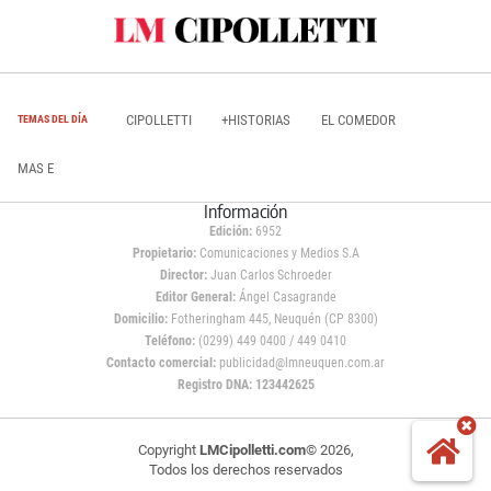
CIPOLLETTI
+HISTORIAS
EL COMEDOR
TEMAS DEL DÍA
MAS E
Información
Edición:
6952
Propietario:
Comunicaciones y Medios S.A
Director:
Juan Carlos Schroeder
Editor General:
Ángel Casagrande
Domicilio:
Fotheringham 445, Neuquén (CP 8300)
Teléfono:
(0299) 449 0400 / 449 0410
Contacto comercial:
publicidad@lmneuquen.com.ar
Registro DNA: 123442625
Copyright
LMCipolletti.com
© 2026,
Todos los derechos reservados