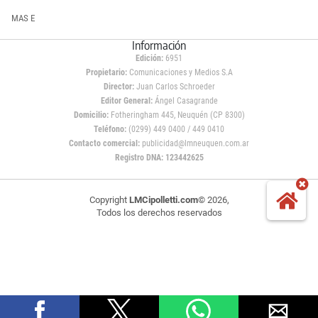
MAS E
Información
Edición:
6951
Propietario:
Comunicaciones y Medios S.A
Director:
Juan Carlos Schroeder
Editor General:
Ángel Casagrande
Domicilio:
Fotheringham 445, Neuquén (CP 8300)
Teléfono:
(0299) 449 0400 / 449 0410
Contacto comercial:
publicidad@lmneuquen.com.ar
Registro DNA: 123442625
Copyright
LMCipolletti.com
© 2026,
Todos los derechos reservados