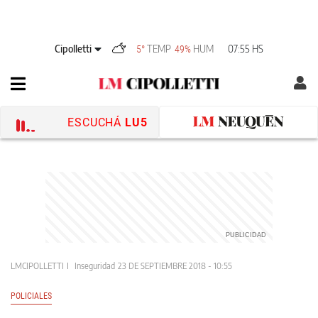
Cipolletti
TEMP
HUM
07:55 HS
5°
49%
ESCUCHÁ
LU5
LMCIPOLLETTI
Inseguridad
23 DE SEPTIEMBRE 2018 - 10:55
POLICIALES