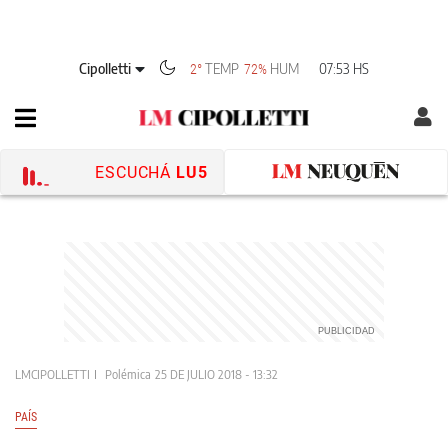
Cipolletti
TEMP
HUM
07:53 HS
2°
72%
ESCUCHÁ
LU5
LMCIPOLLETTI
Polémica
25 DE JULIO 2018 - 13:32
PAÍS