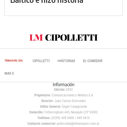
CIPOLLETTI
+HISTORIAS
EL COMEDOR
TEMAS DEL DÍA
MAS E
Información
Edición:
6952
Propietario:
Comunicaciones y Medios S.A
Director:
Juan Carlos Schroeder
Editor General:
Ángel Casagrande
Domicilio:
Fotheringham 445, Neuquén (CP 8300)
Teléfono:
(0299) 449 0400 / 449 0410
Contacto comercial:
publicidad@lmneuquen.com.ar