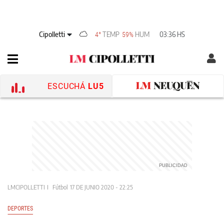
Cipolletti
TEMP
HUM
03:36 HS
4°
59%
ESCUCHÁ
LU5
LMCIPOLLETTI
Fútbol
17 DE JUNIO 2020 - 22:25
DEPORTES