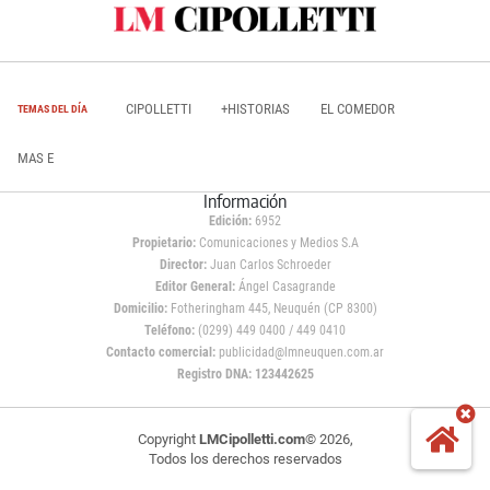
CIPOLLETTI
+HISTORIAS
EL COMEDOR
TEMAS DEL DÍA
MAS E
Información
Edición:
6952
Propietario:
Comunicaciones y Medios S.A
Director:
Juan Carlos Schroeder
Editor General:
Ángel Casagrande
Domicilio:
Fotheringham 445, Neuquén (CP 8300)
Teléfono:
(0299) 449 0400 / 449 0410
Contacto comercial:
publicidad@lmneuquen.com.ar
Registro DNA: 123442625
Copyright
LMCipolletti.com
© 2026,
Todos los derechos reservados