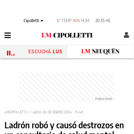
Cipolletti
TEMP
HUM
20:35 HS
5°
90%
ESCUCHÁ
LU5
LMCIPOLLETTI
Ladrón
02 DE ENERO 2024 - 15:48
Ladrón robó y causó destrozos en