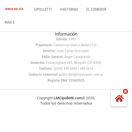
CIPOLLETTI
+HISTORIAS
EL COMEDOR
TEMAS DEL DÍA
MAS E
Información
Edición:
6949
Propietario:
Comunicaciones y Medios S.A
Director:
Juan Carlos Schroeder
Editor General:
Ángel Casagrande
Domicilio:
Fotheringham 445, Neuquén (CP 8300)
Teléfono:
(0299) 449 0400 / 449 0410
Contacto comercial:
publicidad@lmneuquen.com.ar
Registro DNA: 123442625
Copyright
LMCipolletti.com
© 2026,
Todos los derechos reservados