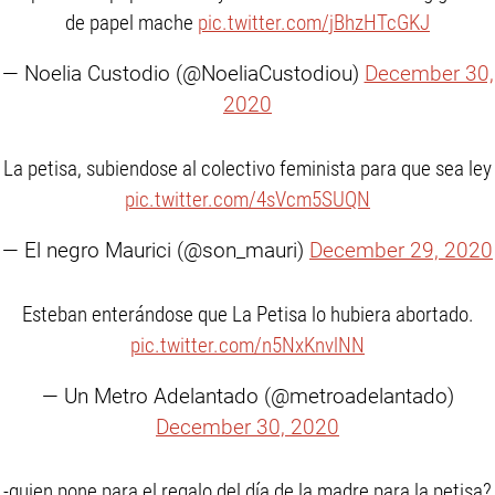
de papel mache
pic.twitter.com/jBhzHTcGKJ
— Noelia Custodio (@NoeliaCustodiou)
December 30,
2020
La petisa, subiendose al colectivo feminista para que sea ley
pic.twitter.com/4sVcm5SUQN
— El negro Maurici (@son_mauri)
December 29, 2020
Esteban enterándose que La Petisa lo hubiera abortado.
pic.twitter.com/n5NxKnvlNN
— Un Metro Adelantado (@metroadelantado)
December 30, 2020
-quien pone para el regalo del día de la madre para la petisa?