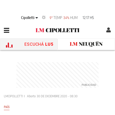
Cipolletti
TEMP
HUM
12:17 HS
9°
34%
ESCUCHÁ
LU5
LMCIPOLLETTI
Aborto
30 DE DICIEMBRE 2020 - 08:30
PAÍS