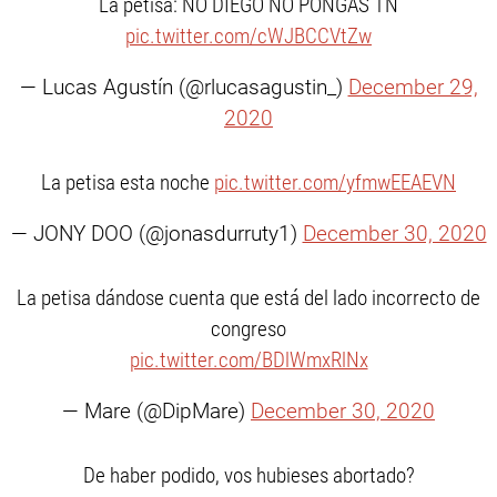
La petisa: NO DIEGO NO PONGAS TN
pic.twitter.com/cWJBCCVtZw
— Lucas Agustín (@rlucasagustin_)
December 29,
2020
La petisa esta noche
pic.twitter.com/yfmwEEAEVN
— JONY DOO (@jonasdurruty1)
December 30, 2020
La petisa dándose cuenta que está del lado incorrecto de
congreso
pic.twitter.com/BDlWmxRlNx
— Mare (@DipMare)
December 30, 2020
De haber podido, vos hubieses abortado?