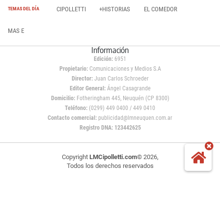
CIPOLLETTI
+HISTORIAS
EL COMEDOR
TEMAS DEL DÍA
MAS E
Información
Edición:
6951
Propietario:
Comunicaciones y Medios S.A
Director:
Juan Carlos Schroeder
Editor General:
Ángel Casagrande
Domicilio:
Fotheringham 445, Neuquén (CP 8300)
Teléfono:
(0299) 449 0400 / 449 0410
Contacto comercial:
publicidad@lmneuquen.com.ar
Registro DNA: 123442625
Copyright
LMCipolletti.com
© 2026,
Todos los derechos reservados