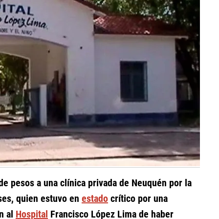
de pesos a una clínica privada de Neuquén por la
eses, quien estuvo en
estado
crítico por una
n al
Hospital
Francisco López Lima de haber