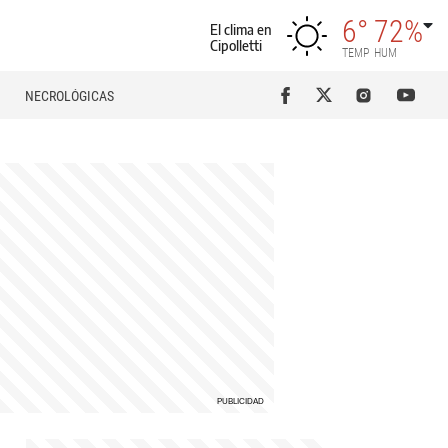
6°
72%
El clima en
Cipolletti
TEMP
HUM
NECROLÓGICAS