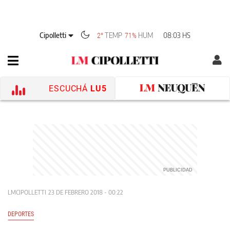
Cipolletti
TEMP
HUM
08:03 HS
2°
71%
ESCUCHÁ
LU5
LMCIPOLLETTI
23 DE FEBRERO 2018 - 00:22
DEPORTES