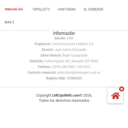
CIPOLLETTI
+HISTORIAS
EL COMEDOR
TEMAS DEL DÍA
MAS E
Información
Edición:
6949
Propietario:
Comunicaciones y Medios S.A
Director:
Juan Carlos Schroeder
Editor General:
Ángel Casagrande
Domicilio:
Fotheringham 445, Neuquén (CP 8300)
Teléfono:
(0299) 449 0400 / 449 0410
Contacto comercial:
publicidad@lmneuquen.com.ar
Registro DNA: 123442625
Copyright
LMCipolletti.com
© 2026,
Todos los derechos reservados