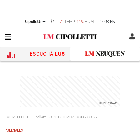
Cipolletti
TEMP
HUM
12:03 HS
7°
61%
ESCUCHÁ
LU5
LMCIPOLLETTI
Cipolletti
30 DE DICIEMBRE 2018 - 00:56
POLICIALES