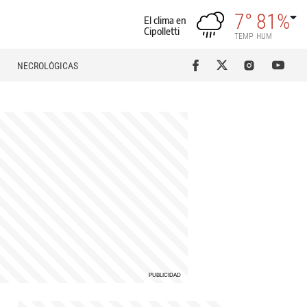
7°
81%
El clima en
Cipolletti
TEMP
HUM
NECROLÓGICAS