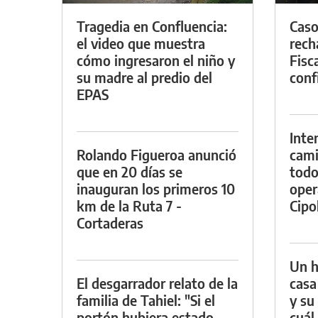
Tragedia en Confluencia:
Caso
el video que muestra
rech
cómo ingresaron el niño y
Fisca
su madre al predio del
conf
EPAS
Inte
Rolando Figueroa anunció
cami
que en 20 días se
todo
inauguran los primeros 10
oper
km de la Ruta 7 -
Cipol
Cortaderas
Un h
El desgarrador relato de la
casa
familia de Tahiel: "Si el
y su
portón hubiera estado
cuál 