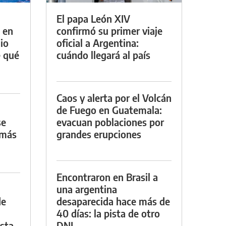
El papa León XIV
 en
confirmó su primer viaje
io
oficial a Argentina:
e qué
cuándo llegará al país
Caos y alerta por el Volcán
de Fuego en Guatemala:
se
evacuan poblaciones por
 más
grandes erupciones
Encontraron en Brasil a
una argentina
de
desaparecida hace más de
40 días: la pista de otro
asta
DNI