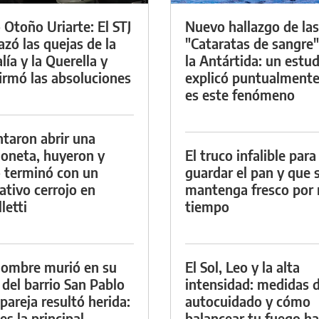
 Otoño Uriarte: El STJ
Nuevo hallazgo de las
azó las quejas de la
"Cataratas de sangre"
lía y la Querella y
la Antártida: un estud
irmó las absoluciones
explicó puntualment
es este fenómeno
ntaron abrir una
oneta, huyeron y
El truco infalible para
 terminó con un
guardar el pan y que 
ativo cerrojo en
mantenga fresco por
letti
tiempo
ombre murió en su
El Sol, Leo y la alta
 del barrio San Pablo
intensidad: medidas 
 pareja resultó herida:
autocuidado y cómo
es la principal
balancear tu fuego h