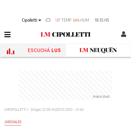
Cipolletti
TEMP
HUM
18:35 HS
10°
34%
ESCUCHÁ
LU5
LMCIPOLLETTI
Drogas
22 DE AGOSTO 2023 - 21:40
JUDICIALES