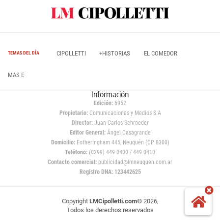
CIPOLLETTI
+HISTORIAS
EL COMEDOR
TEMAS DEL DÍA
MAS E
Información
Edición:
6952
Propietario:
Comunicaciones y Medios S.A
Director:
Juan Carlos Schroeder
Editor General:
Ángel Casagrande
Domicilio:
Fotheringham 445, Neuquén (CP 8300)
Teléfono:
(0299) 449 0400 / 449 0410
Contacto comercial:
publicidad@lmneuquen.com.ar
Registro DNA: 123442625
Copyright
LMCipolletti.com
© 2026,
Todos los derechos reservados