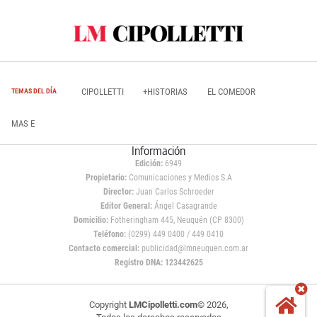
CIPOLLETTI
+HISTORIAS
EL COMEDOR
TEMAS DEL DÍA
MAS E
Información
Edición:
6949
Propietario:
Comunicaciones y Medios S.A
Director:
Juan Carlos Schroeder
Editor General:
Ángel Casagrande
Domicilio:
Fotheringham 445, Neuquén (CP 8300)
Teléfono:
(0299) 449 0400 / 449 0410
Contacto comercial:
publicidad@lmneuquen.com.ar
Registro DNA: 123442625
Copyright
LMCipolletti.com
© 2026,