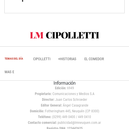
CIPOLLETTI
+HISTORIAS
EL COMEDOR
TEMAS DEL DÍA
MAS E
Información
Edición:
6949
Propietario:
Comunicaciones y Medios S.A
Director:
Juan Carlos Schroeder
Editor General:
Ángel Casagrande
Domicilio:
Fotheringham 445, Neuquén (CP 8300)
Teléfono:
(0299) 449 0400 / 449 0410
Contacto comercial:
publicidad@lmneuquen.com.ar
Registro DNA: 123442625