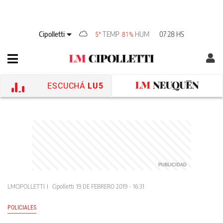
Cipolletti
TEMP
HUM
07:28 HS
5°
81%
ESCUCHÁ
LU5
LMCIPOLLETTI
Cipolletti
19 DE FEBRERO 2019 - 16:31
POLICIALES