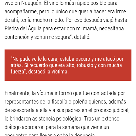
vive en Neuquén. Él vino lo más rápido posible para
acompañarme, pero lo único que quería hacer era irme
de ahí, tenía mucho miedo. Por eso después viajé hasta
Piedra del Águila para estar con mi mamá, necesitaba
contención y sentirme segura”, detalló.
"No pude verle la cara; estaba oscuro y me atacó por
atrás. Sí recuerdo que era alto, robusto y con mucha
fuerza", destacó la víctima.
Finalmente, la víctima informó que fue contactada por
representantes de la fiscalía cipoleña quienes, además
de asesorarla a ella y a sus padres en el proceso judicial,
le brindaron asistencia psicológica. Tras un extenso
diálogo acordaron para la semana que viene un
encuentro para llevar a cabo la denuncia.