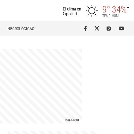
9°
34%
El clima en
Cipolletti
TEMP
HUM
NECROLÓGICAS