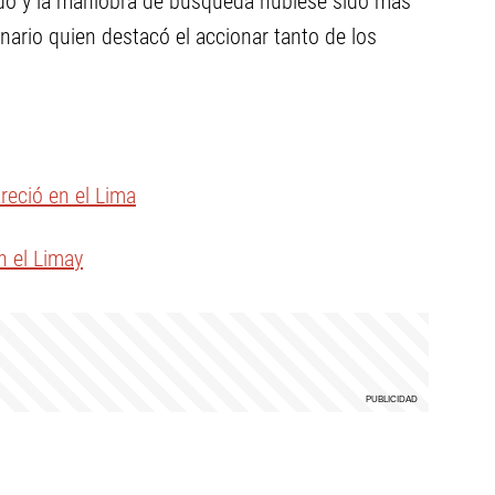
dido y la maniobra de búsqueda hubiese sido más
ionario quien destacó el accionar tanto de los
reció en el Lima
n el Limay