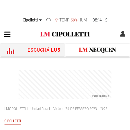
Cipolletti
TEMP
HUM
08:14 HS
5°
58%
ESCUCHÁ
LU5
LMCIPOLLETTI
Unidad Para La Victoria
24 DE FEBRERO 2023 - 13:22
CIPOLLETTI