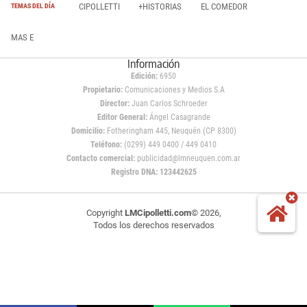
CIPOLLETTI
+HISTORIAS
EL COMEDOR
TEMAS DEL DÍA
MAS E
Información
Edición:
6950
Propietario:
Comunicaciones y Medios S.A
Director:
Juan Carlos Schroeder
Editor General:
Ángel Casagrande
Domicilio:
Fotheringham 445, Neuquén (CP 8300)
Teléfono:
(0299) 449 0400 / 449 0410
Contacto comercial:
publicidad@lmneuquen.com.ar
Registro DNA: 123442625
Copyright
LMCipolletti.com
© 2026,
Todos los derechos reservados