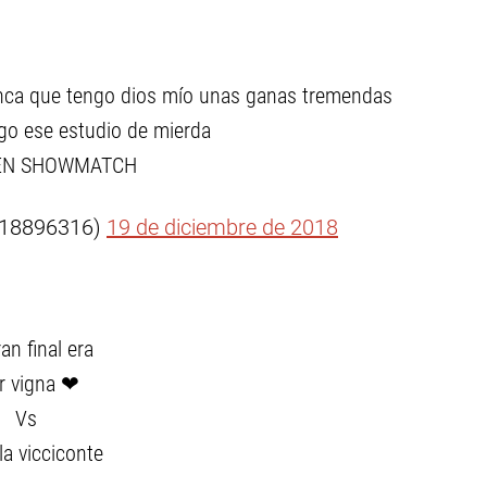
onca que tengo dios mío unas ganas tremendas
ego ese estudio de mierda
EN SHOWMATCH
ni18896316)
19 de diciembre de 2018
an final era
r vigna ❤
Vs
la vicciconte