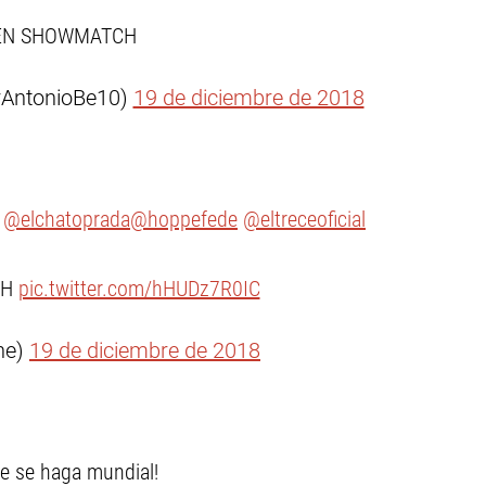
EN SHOWMATCH
rAntonioBe10)
19 de diciembre de 2018
@elchatoprada
@hoppefede
@eltreceoficial
CH
pic.twitter.com/hHUDz7R0IC
ne)
19 de diciembre de 2018
e se haga mundial!