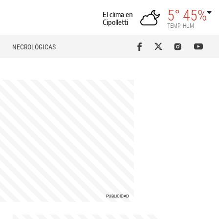
5°
45%
El clima en
Cipolletti
TEMP
HUM
NECROLÓGICAS