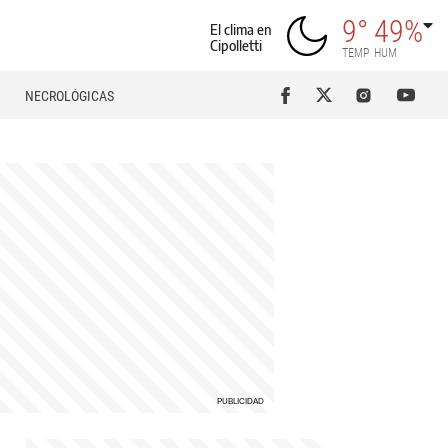
9°
49%
El clima en
Cipolletti
TEMP
HUM
NECROLÓGICAS