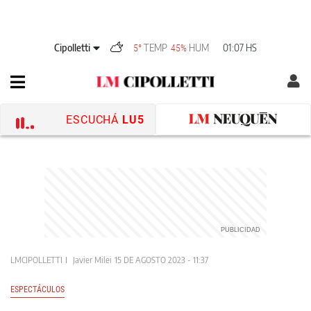
Cipolletti
TEMP
HUM
01:07 HS
5°
45%
ESCUCHÁ
LU5
LMCIPOLLETTI
Javier Milei
15 DE AGOSTO 2023 - 11:37
ESPECTÁCULOS