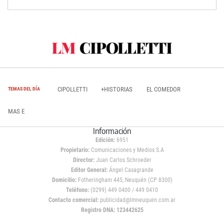
CIPOLLETTI
+HISTORIAS
EL COMEDOR
TEMAS DEL DÍA
MAS E
Información
Edición:
6951
Propietario:
Comunicaciones y Medios S.A
Director:
Juan Carlos Schroeder
Editor General:
Ángel Casagrande
Domicilio:
Fotheringham 445, Neuquén (CP 8300)
Teléfono:
(0299) 449 0400 / 449 0410
Contacto comercial:
publicidad@lmneuquen.com.ar
Registro DNA: 123442625