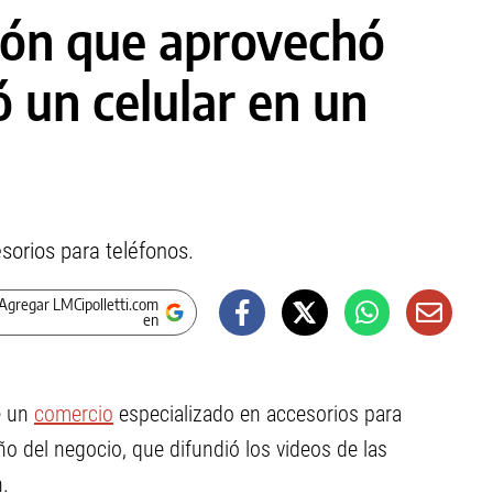
rón que aprovechó
 un celular en un
orios para teléfonos.
Agregar LMCipolletti.com
en
e un
comercio
especializado en accesorios para
o del negocio, que difundió los videos de las
n.