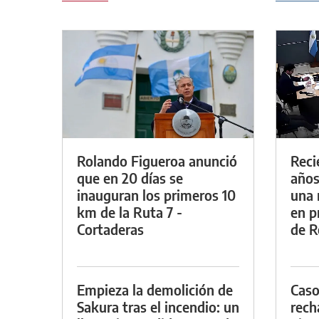
Rolando Figueroa anunció
Reci
que en 20 días se
años
inauguran los primeros 10
una 
km de la Ruta 7 -
en p
Cortaderas
de R
Empieza la demolición de
Caso
Sakura tras el incendio: un
rech