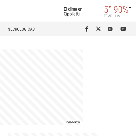
5°
90%
El clima en
Cipolletti
TEMP
HUM
NECROLÓGICAS