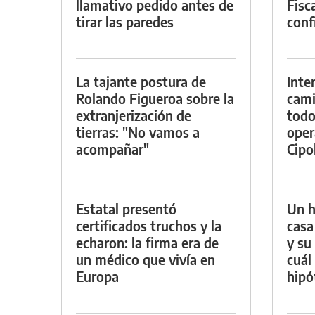
llamativo pedido antes de
Fisca
tirar las paredes
conf
La tajante postura de
Inte
Rolando Figueroa sobre la
cami
extranjerización de
todo
tierras: "No vamos a
oper
acompañar"
Cipol
Estatal presentó
Un h
certificados truchos y la
casa
echaron: la firma era de
y su
un médico que vivía en
cuál 
Europa
hipó