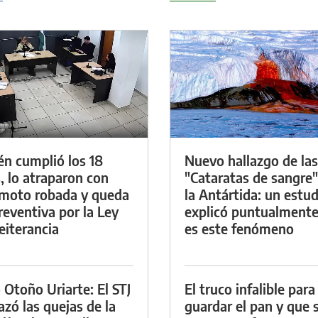
én cumplió los 18
Nuevo hallazgo de las
, lo atraparon con
"Cataratas de sangre"
moto robada y queda
la Antártida: un estud
reventiva por la Ley
explicó puntualment
eiterancia
es este fenómeno
 Otoño Uriarte: El STJ
El truco infalible para
azó las quejas de la
guardar el pan y que 