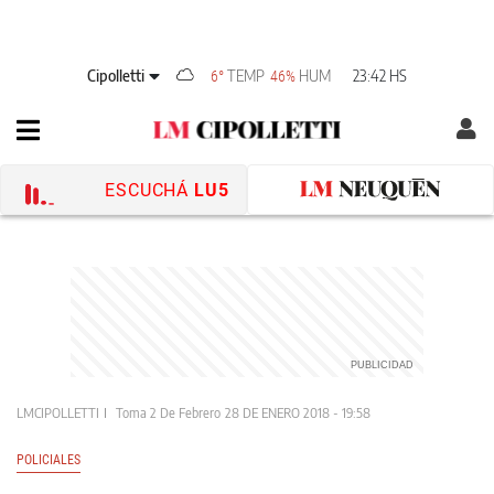
Cipolletti
TEMP
HUM
23:42 HS
6°
46%
ESCUCHÁ
LU5
LMCIPOLLETTI
Toma 2 De Febrero
28 DE ENERO 2018 - 19:58
POLICIALES