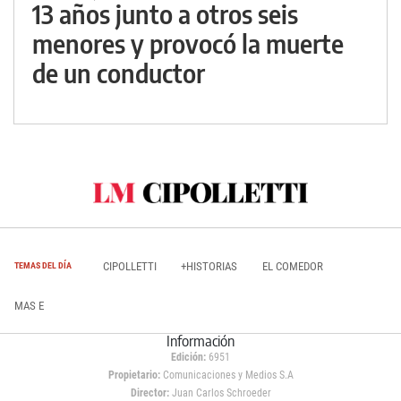
13 años junto a otros seis
menores y provocó la muerte
de un conductor
CIPOLLETTI
+HISTORIAS
EL COMEDOR
TEMAS DEL DÍA
MAS E
Información
Edición:
6951
Propietario:
Comunicaciones y Medios S.A
Director:
Juan Carlos Schroeder