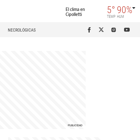
5°
90%
El clima en
Cipolletti
TEMP
HUM
NECROLÓGICAS