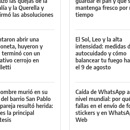
azó las quejas de la
guardar el pan y que 
lía y la Querella y
mantenga fresco por
irmó las absoluciones
tiempo
ntaron abrir una
El Sol, Leo y la alta
oneta, huyeron y
intensidad: medidas 
 terminó con un
autocuidado y cómo
ativo cerrojo en
balancear tu fuego h
letti
el 9 de agosto
ombre murió en su
Caída de WhatsApp a
 del barrio San Pablo
nivel mundial: por qu
 pareja resultó herida:
fallas en el envío de f
es la principal
stickers y en Whats
tesis
Web