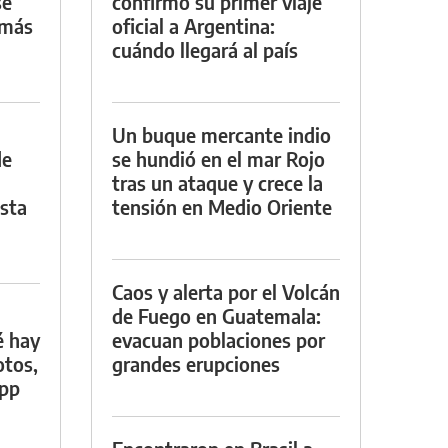
se
confirmó su primer viaje
 más
oficial a Argentina:
cuándo llegará al país
Un buque mercante indio
de
se hundió en el mar Rojo
tras un ataque y crece la
asta
tensión en Medio Oriente
Caos y alerta por el Volcán
de Fuego en Guatemala:
é hay
evacuan poblaciones por
otos,
grandes erupciones
App