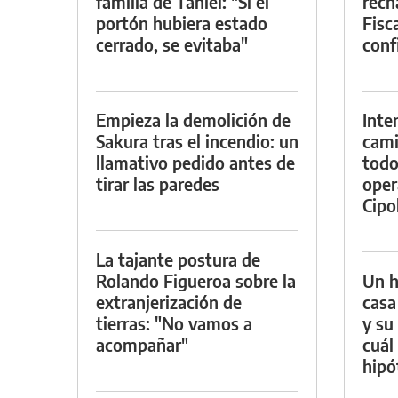
familia de Tahiel: "Si el
rech
portón hubiera estado
Fisca
cerrado, se evitaba"
conf
Empieza la demolición de
Inte
Sakura tras el incendio: un
cami
llamativo pedido antes de
todo
tirar las paredes
oper
Cipol
La tajante postura de
Rolando Figueroa sobre la
Un h
extranjerización de
casa
tierras: "No vamos a
y su
acompañar"
cuál 
hipó