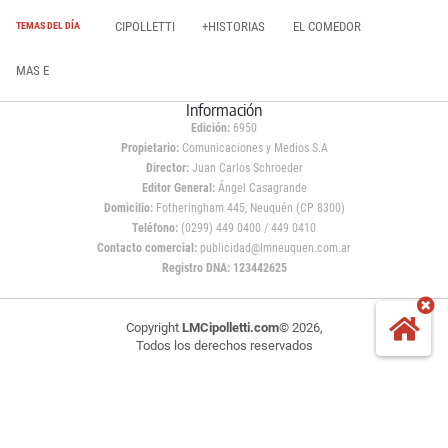
CIPOLLETTI
+HISTORIAS
EL COMEDOR
TEMAS DEL DÍA
MAS E
Información
Edición:
6950
Propietario:
Comunicaciones y Medios S.A
Director:
Juan Carlos Schroeder
Editor General:
Ángel Casagrande
Domicilio:
Fotheringham 445, Neuquén (CP 8300)
Teléfono:
(0299) 449 0400 / 449 0410
Contacto comercial:
publicidad@lmneuquen.com.ar
Registro DNA: 123442625
Copyright
LMCipolletti.com
© 2026,
Todos los derechos reservados