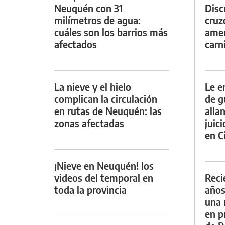
Neuquén con 31
Discu
milímetros de agua:
cruz
cuáles son los barrios más
amen
afectados
carn
La nieve y el hielo
Le e
complican la circulación
de g
en rutas de Neuquén: las
alla
zonas afectadas
juic
en Ci
¡Nieve en Neuquén! los
videos del temporal en
Reci
toda la provincia
años
una 
en p