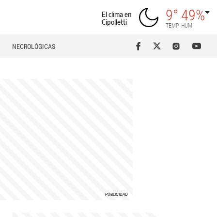
9°
49%
El clima en
Cipolletti
TEMP
HUM
NECROLÓGICAS