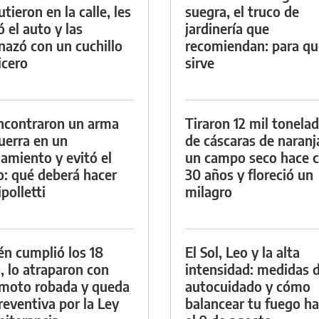
tieron en la calle, les
suegra, el truco de
ó el auto y las
jardinería que
azó con un cuchillo
recomiendan: para qu
icero
sirve
ncontraron un arma
Tiraron 12 mil tonela
uerra en un
de cáscaras de naranj
namiento y evitó el
un campo seco hace c
io: qué deberá hacer
30 años y floreció un
polletti
milagro
én cumplió los 18
El Sol, Leo y la alta
, lo atraparon con
intensidad: medidas 
moto robada y queda
autocuidado y cómo
reventiva por la Ley
balancear tu fuego h