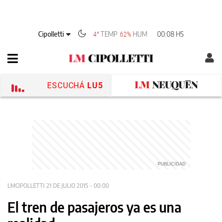
Cipolletti
TEMP
HUM
00:08 HS
4°
62%
ESCUCHÁ
LU5
LMCIPOLLETTI
21 DE JULIO 2015 - 00:00
El tren de pasajeros ya es una