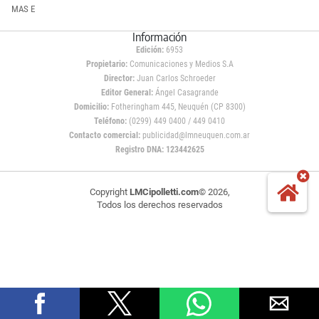
MAS E
Información
Edición:
6953
Propietario:
Comunicaciones y Medios S.A
Director:
Juan Carlos Schroeder
Editor General:
Ángel Casagrande
Domicilio:
Fotheringham 445, Neuquén (CP 8300)
Teléfono:
(0299) 449 0400 / 449 0410
Contacto comercial:
publicidad@lmneuquen.com.ar
Registro DNA: 123442625
Copyright
LMCipolletti.com
© 2026,
Todos los derechos reservados