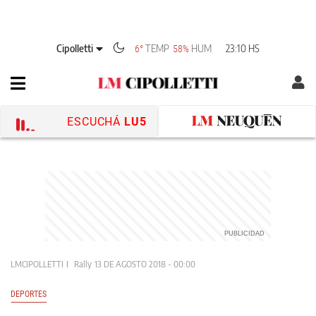
Cipolletti
TEMP
HUM
23:10 HS
6°
58%
ESCUCHÁ
LU5
LMCIPOLLETTI
Rally
13 DE AGOSTO 2018 - 00:00
DEPORTES