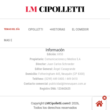
CIPOLLETTI
+HISTORIAS
EL COMEDOR
TEMAS DEL DÍA
MAS E
Información
Edición:
6950
Propietario:
Comunicaciones y Medios S.A
Director:
Juan Carlos Schroeder
Editor General:
Ángel Casagrande
Domicilio:
Fotheringham 445, Neuquén (CP 8300)
Teléfono:
(0299) 449 0400 / 449 0410
Contacto comercial:
publicidad@lmneuquen.com.ar
Registro DNA: 123442625
Copyright
LMCipolletti.com
© 2026,
Todos los derechos reservados