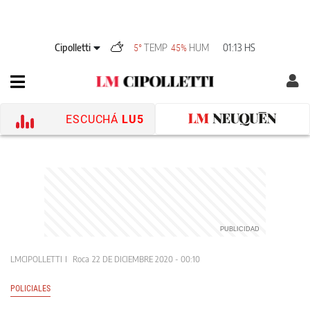
Cipolletti
TEMP
HUM
01:13 HS
5°
45%
ESCUCHÁ
LU5
LMCIPOLLETTI
Roca
22 DE DICIEMBRE 2020 - 00:10
POLICIALES