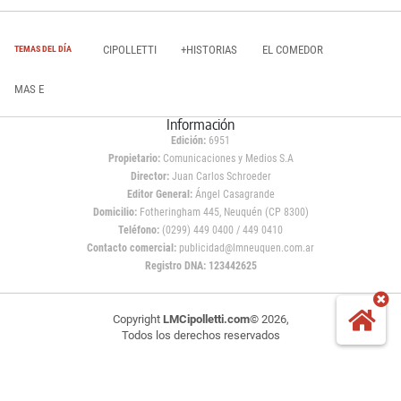
CIPOLLETTI
+HISTORIAS
EL COMEDOR
TEMAS DEL DÍA
MAS E
Información
Edición:
6951
Propietario:
Comunicaciones y Medios S.A
Director:
Juan Carlos Schroeder
Editor General:
Ángel Casagrande
Domicilio:
Fotheringham 445, Neuquén (CP 8300)
Teléfono:
(0299) 449 0400 / 449 0410
Contacto comercial:
publicidad@lmneuquen.com.ar
Registro DNA: 123442625
Copyright
LMCipolletti.com
© 2026,
Todos los derechos reservados