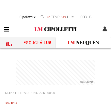
Cipolletti
TEMP
HUM
10:33 HS
6°
54%
ESCUCHÁ
LU5
LMCIPOLLETTI
15 DE JUNIO 2016 - 00:00
PROVINCIA