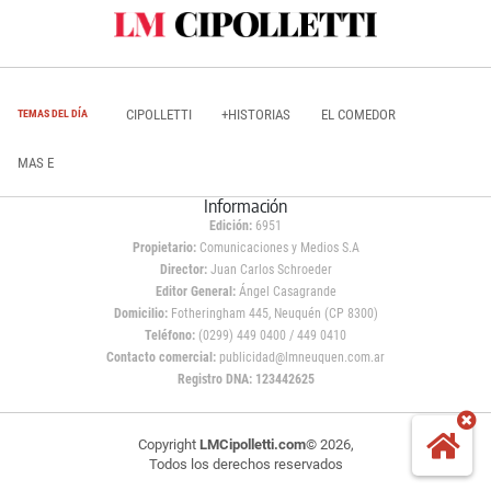
CIPOLLETTI
+HISTORIAS
EL COMEDOR
TEMAS DEL DÍA
MAS E
Información
Edición:
6951
Propietario:
Comunicaciones y Medios S.A
Director:
Juan Carlos Schroeder
Editor General:
Ángel Casagrande
Domicilio:
Fotheringham 445, Neuquén (CP 8300)
Teléfono:
(0299) 449 0400 / 449 0410
Contacto comercial:
publicidad@lmneuquen.com.ar
Registro DNA: 123442625
Copyright
LMCipolletti.com
© 2026,
Todos los derechos reservados