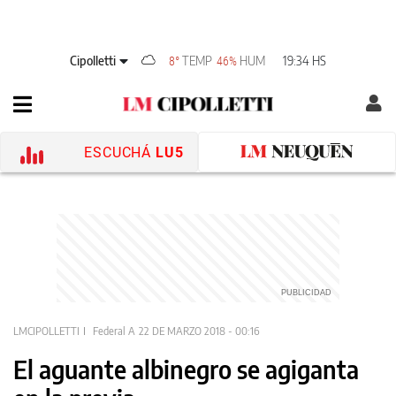
Cipolletti
TEMP
HUM
19:34 HS
8°
46%
ESCUCHÁ
LU5
LMCIPOLLETTI
Federal A
22 DE MARZO 2018 - 00:16
El aguante albinegro se agiganta