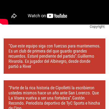
“Que este equipo siga con fuerzas para mantenernos.
Es un club de primera del que guardo grandes
recuerdos. Estaré pendiente del partido”.Guillermo
Rivarola. Ex jugador del Albinegro, desde donde
partió a River
“Parte de la rica historia de Cipolletti la escribieron
ustedes mismos hace un año ante San Lorenzo. Que
La Visera vuelva a ser una fortaleza”.Gastón
Recondo. Periodista deportivo de TyC Sports e hincha
de Cipo