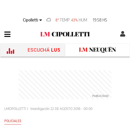
Cipolletti
TEMP
HUM
19:58 HS
8°
43%
ESCUCHÁ
LU5
LMCIPOLLETTI
Investigación
22 DE AGOSTO 2018 - 00:00
POLICIALES