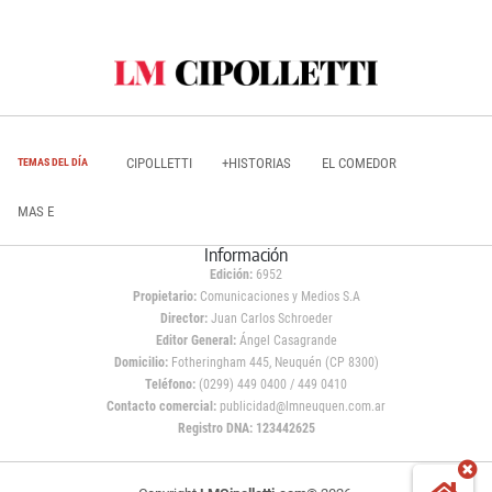
CIPOLLETTI
+HISTORIAS
EL COMEDOR
TEMAS DEL DÍA
MAS E
Información
Edición:
6952
Propietario:
Comunicaciones y Medios S.A
Director:
Juan Carlos Schroeder
Editor General:
Ángel Casagrande
Domicilio:
Fotheringham 445, Neuquén (CP 8300)
Teléfono:
(0299) 449 0400 / 449 0410
Contacto comercial:
publicidad@lmneuquen.com.ar
Registro DNA: 123442625