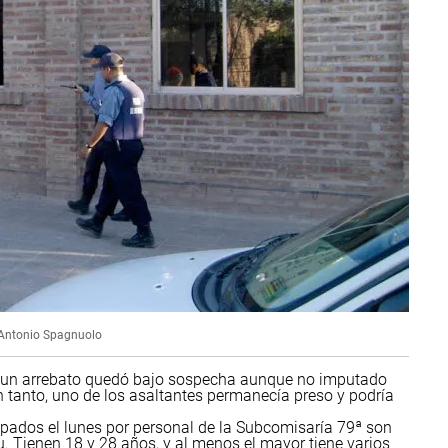
Antonio Spagnuolo
de un arrebato quedó bajo sospecha aunque no imputado
n tanto, uno de los asaltantes permanecía preso y podría
apados el lunes por personal de la Subcomisaría 79ª son
. Tienen 18 y 28 años, y al menos el mayor tiene varios