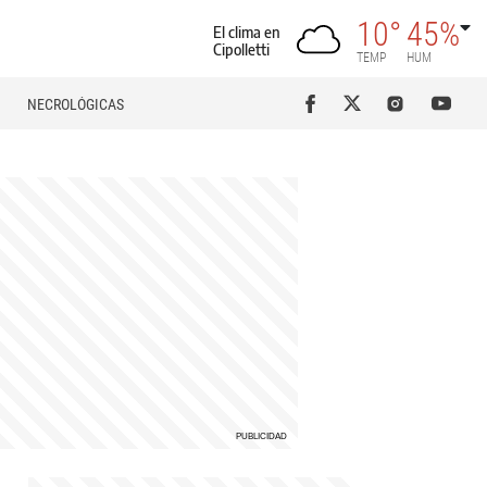
10°
45%
El clima en
Cipolletti
TEMP
HUM
NECROLÓGICAS