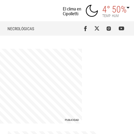
4°
50%
El clima en
Cipolletti
TEMP
HUM
NECROLÓGICAS