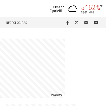
5°
62%
El clima en
Cipolletti
TEMP
HUM
NECROLÓGICAS