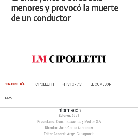
menores y provocó la muerte
de un conductor
CIPOLLETTI
+HISTORIAS
EL COMEDOR
TEMAS DEL DÍA
MAS E
Información
Edición:
6951
Propietario:
Comunicaciones y Medios S.A
Director:
Juan Carlos Schroeder
Editor General:
Ángel Casagrande