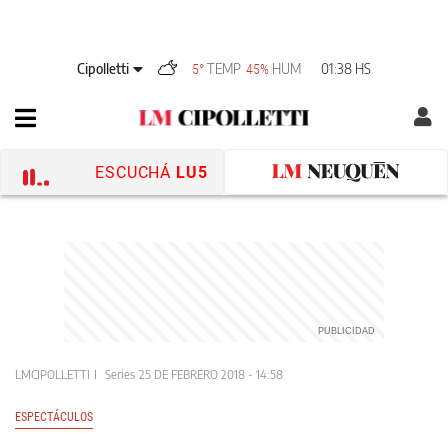
Cipolletti
TEMP
HUM
01:38 HS
5°
45%
ESCUCHÁ
LU5
LMCIPOLLETTI
Series
25 DE FEBRERO 2018 - 14:58
ESPECTÁCULOS